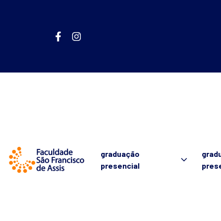
graduação
grad
presencial
pres