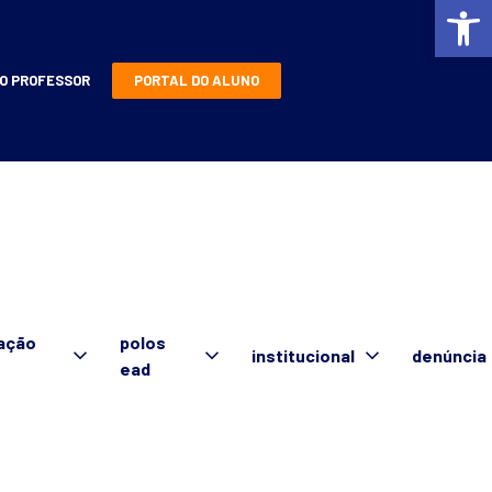
Ba
O PROFESSOR
PORTAL DO ALUNO
ação
polos
institucional
denúncia
ead